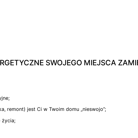
RGETYCZNE SWOJEGO MIEJSCA ZAMI
jne;
ka, remont) jest Ci w Twoim domu „nieswojo”;
 życia;