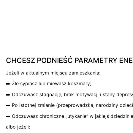
.
CHCESZ PODNIEŚĆ PARAMETRY ENE
Jeżeli w aktualnym miejscu zamieszkania:
➡️ Źle sypiasz lub miewasz koszmary;
➡️ Odczuwasz stagnację, brak motywacji i stany depresy
➡️ Po istotnej zmianie (przeprowadzka, narodziny dziec
➡️ Odczuwasz chroniczne „utykanie” w jakiejś dziedzinie
albo jeżeli: