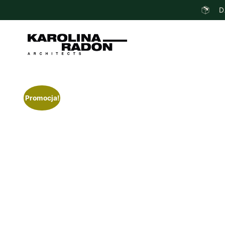
D
Promocja!