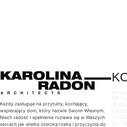
ANKIETA DOTYCZĄCA BUDYNKU
ANKIETA 
MIESZKALNEGO
WYTYCZNY
45,00
zł
49,00
zł
Dodaj do koszyka
Dodaj do k
K
Karoli
NIP 7
Każdy zasługuje na przytulny, kochający,
REGON
wspierający dom, który nazwie Swoim Własnym.
Lubosz
45-215
Niech radość i spełnienie rozlewa się w Waszych
tel: +
sercach jak wielka szeroka rzeka i przyczynia do