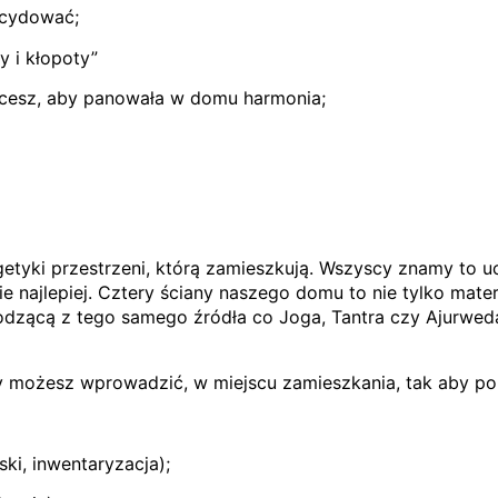
ecydować;
y i kłopoty”
hcesz, aby panowała w domu harmonia;
rgetyki przestrzeni, którą zamieszkują. Wszyscy znamy to u
nie najlepiej. Cztery ściany naszego domu to nie tylko ma
chodzącą z tego samego źródła co Joga, Tantra czy Ajurw
y możesz wprowadzić, w miejscu zamieszkania, tak aby po
ki, inwentaryzacja);