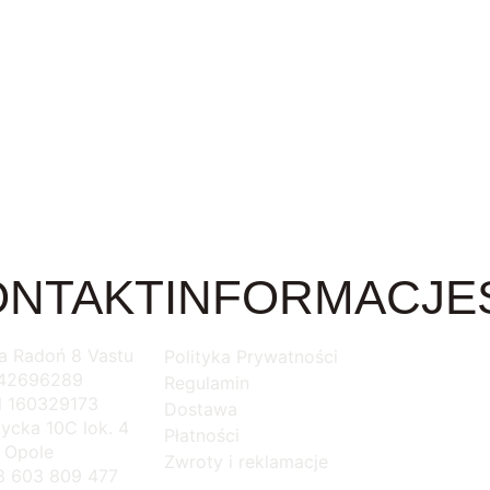
DOTYCZĄCA
PUJA – RYTUAŁ POMYŚL
CH VASTU-SHASTRA
2150,00
zł
Dodaj do koszyka
oszyka
ONTAKT
INFORMACJE
na Radoń 8 Vastu
Polityka Prywatności
542696289
Regulamin
 160329173
Dostawa
ycka 10C lok. 4
Płatności
 Opole
Zwroty i reklamacje
48 603 809 477