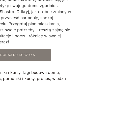
etykę swojego domu zgodnie z
Shastra. Odkryj, jak drobne zmiany w
przynieść harmonię, spokój i
ciu. Przygotuj plan mieszkania,
sz swoje potrzeby – resztą zajmę się
tację i poczuj różnicę w swojej
eraz!
DODAJ DO KOSZYKA
niki i kursy
Tagi
budowa domu
,
c
,
poradniki i kursy
,
proces
,
wiedza