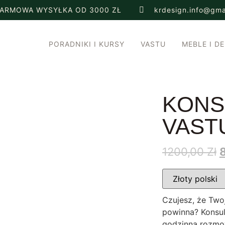
ARMOWA WYSYŁKA OD 3000 ZŁ
krdesign.info@gma
PORADNIKI I KURSY
VASTU
MEBLE I D
KONS
VAST
1200,00
Zł
Czujesz, że Twoj
powinna? Konsul
godzinna rozmow