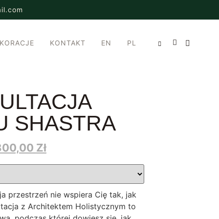
il.com
EKORACJE
KONTAKT
EN
PL
ULTACJA
U SHASTRA
800,00
Zł
a przestrzeń nie wspiera Cię tak, jak
tacja z Architektem Holistycznym to
a, podczas której dowiesz się, jak