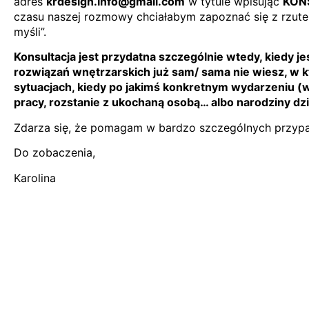
adres
krdesign.info@gmail.com
w tytule wpisując
KON
czasu naszej rozmowy chciałabym zapoznać się z rzutem
myśli”.
Konsultacja jest przydatna szczególnie wtedy, kiedy j
rozwiązań wnętrzarskich już sam/ sama nie wiesz, w 
sytuacjach, kiedy po jakimś konkretnym wydarzeniu (w
pracy, rozstanie z ukochaną osobą… albo narodziny dz
Zdarza się, że pomagam w bardzo szczególnych przypa
Do zobaczenia,
Karolina