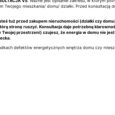
SULTACJA VS
. Ważne jest opisanie zakresu, w którym po
 Twojego mieszkania/ domu/ działki. Przed konsultacją do
esteś tuż przed zakupem nieruchomości (działki czy domu) 
którą stronę ruszyć. Konsultacja daje potrzebną klaro
 Twojej przestrzeni) czujesz, że energia w domu nie jest
iecka.
dkach defektów energetycznych wnętrza domu czy mieszk