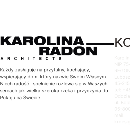
Dodaj do k
Dodaj do koszyka
K
Karoli
NIP 7
Każdy zasługuje na przytulny, kochający,
REGON
wspierający dom, który nazwie Swoim Własnym.
Lubosz
45-215
Niech radość i spełnienie rozlewa się w Waszych
tel: +
sercach jak wielka szeroka rzeka i przyczynia do
Oddzia
Pokoju na Świecie.
ul. Bo
05-80
mail:
krdesi