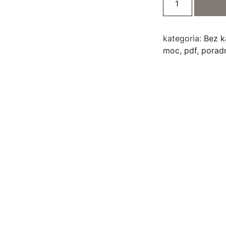
kategoria:
Bez k
moc
,
pdf
,
poradn