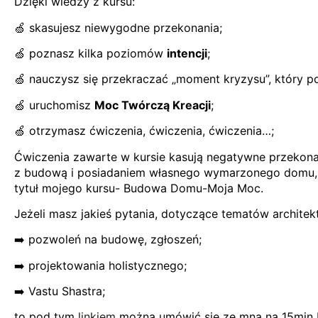
Dzięki wiedzy z kursu:
🍏 skasujesz niewygodne przekonania;
🍏 poznasz kilka poziomów
intencji
;
🍏 nauczysz się przekraczać „moment kryzysu”, który p
🍏 uruchomisz
Moc Twórczą Kreacji
;
🍏 otrzymasz ćwiczenia, ćwiczenia, ćwiczenia…;
Ćwiczenia zawarte w kursie kasują negatywne przekonani
z budową i posiadaniem własnego wymarzonego domu, ś
tytuł mojego kursu- Budowa Domu-Moja Moc.
Jeżeli masz jakieś pytania, dotyczące tematów architek
➡️ pozwoleń na budowę, zgłoszeń;
➡️ projektowania holistycznego;
➡️ Vastu Shastra;
to pod tym
linkiem
można umówić się ze mną na 15min b