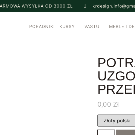
ARMOWA WYSYŁKA OD 3000 ZŁ
krdesign.info@gma
PORADNIKI I KURSY
VASTU
MEBLE I D
POTR
UZGO
PRZE
0,00
Zł