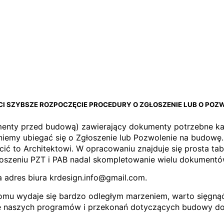
I SZYBSZE ROZPOCZĘCIE PROCEDURY O ZGŁOSZENIE LUB O POZ
umenty przed budową) zawierający dokumenty potrzebne 
niemy ubiegać się o Zgłoszenie lub Pozwolenie na budo
cić to Architektowi. W opracowaniu znajduje się prosta t
oszeniu PZT i PAB nadal skompletowanie wielu dokumentó
 adres biura krdesign.info@gmail.com.
 domu wydaje się bardzo odległym marzeniem, warto sięgną
ie naszych programów i przekonań dotyczących budowy d