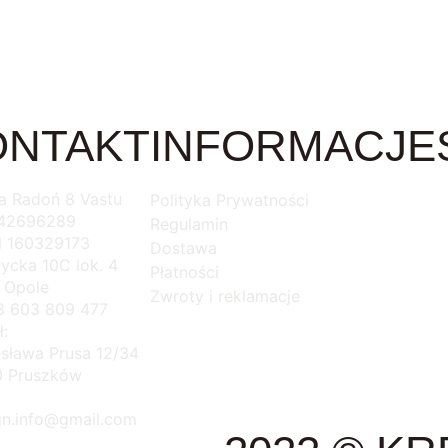
oszyka
ONTAKT
INFORMACJE
na Radoń 8 Vastu
Polityka Prywatności
542696289
Regulamin
 160329173
Dostawa
ycka 10C lok. 4
Płatności
 Opole
Zwroty i reklamacje
48 603 809 477
ł:
lesława Prusa 12/34
0 Pruszków
gn.info@gmail.com