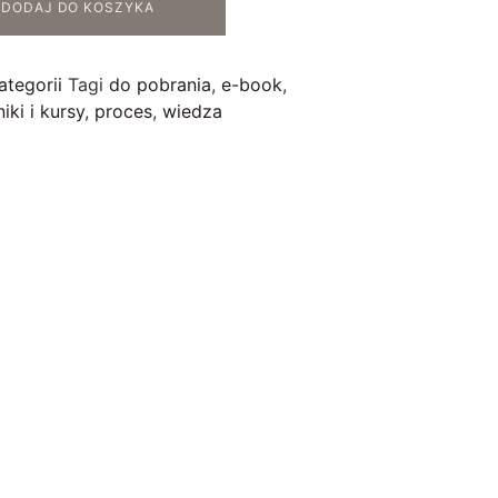
DODAJ DO KOSZYKA
ategorii
Tagi
do pobrania
,
e-book
,
iki i kursy
,
proces
,
wiedza