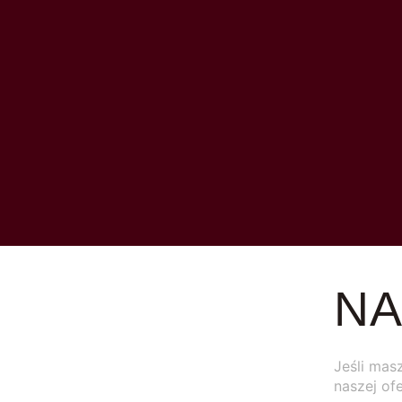
NA
Jeśli mas
naszej of