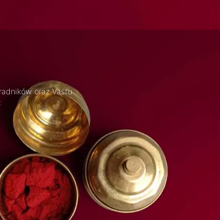
radników oraz Vastu
: