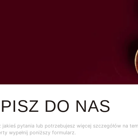
PISZ DO NAS
z jakieś pytania lub potrzebujesz więcej szczegółów na te
erty wypełnij poniższy formularz.