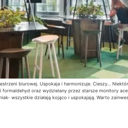
estrzeni biurowej. Uspokaja i harmonizuje. Cieszy… Niektór
i formaldehyd oraz wydzielany przez starsze monitory aceto
iak- wszystkie działają kojąco i uspokajają. Warto zainwes