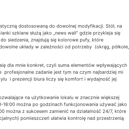
astyczną dostosowaną do dowolnej modyfikacji. Stół, na
ki szklane służą jako „news wall” gdzie przykleja się
o siedzenia, znajdują się kolorowe pufy, które
dowolne układy w zależności od potrzeby (okrąg, półkole,
się dla mnie konkret, czyli suma elementów wpływających
e profesjonalne zadanie jest tym na czym najbardziej mi
 i prezencji biura liczy się komfort i wydajność jej
ozwalające na użytkowanie lokalu w znacznie większej
9:00-18:00 można po godzinach funkcjonowania używać jako
:00 można z sukcesem zamienić na działalność 24/7, które
jalnych) pomieszczeń ułatwia kontrolę nad przestrzenią