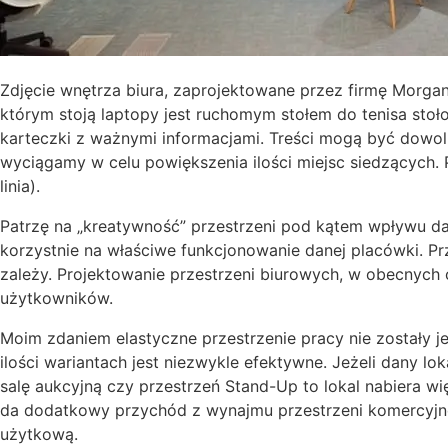
Zdjęcie wnętrza biura, zaprojektowane przez firmę Morgan
którym stoją laptopy jest ruchomym stołem do tenisa stoł
karteczki z ważnymi informacjami. Treści mogą być dowoln
wyciągamy w celu powiększenia ilości miejsc siedzących.
linia).
Patrzę na „kreatywność” przestrzeni pod kątem wpływu da
korzystnie na właściwe funkcjonowanie danej placówki. Pr
zależy. Projektowanie przestrzeni biurowych, w obecnych c
użytkowników.
Moim zdaniem elastyczne przestrzenie pracy nie zostały 
ilości wariantach jest niezwykle efektywne. Jeżeli dany 
salę aukcyjną czy przestrzeń Stand-Up to lokal nabiera w
da dodatkowy przychód z wynajmu przestrzeni komercyjnej
użytkową.