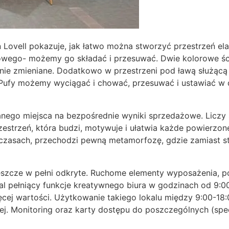
 Lovell pokazuje, jak łatwo można stworzyć przestrzeń el
owego- możemy go składać i przesuwać. Dwie kolorowe ścian
ie zmieniane. Dodatkowo w przestrzeni pod ławą służącą d
 Pufy możemy wyciągać i chować, przesuwać i ustawiać w 
nego miejsca na bezpośrednie wyniki sprzedażowe. Liczy 
zestrzeń, która budzi, motywuje i ułatwia każde powierzon
zasach, przechodzi pewną metamorfozę, gdzie zamiast stylu
jeszcze w pełni odkryte. Ruchome elementy wyposażenia, p
lokal pełniący funkcje kreatywnego biura w godzinach od 
ięcej wartości. Użytkowanie takiego lokalu między 9:00-18
. Monitoring oraz karty dostępu do poszczególnych (spec