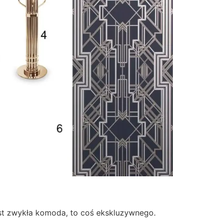
st zwykła komoda, to coś ekskluzywnego.