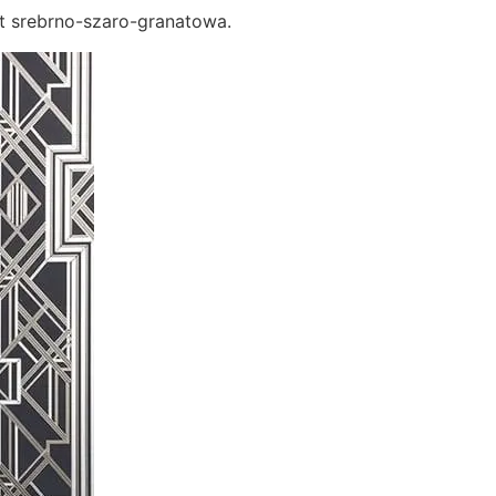
st srebrno-szaro-granatowa.