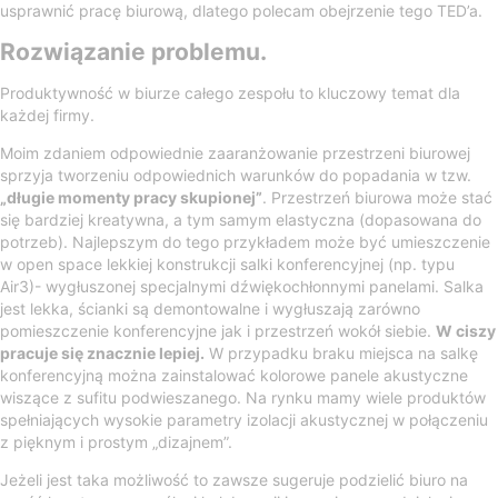
usprawnić pracę biurową, dlatego polecam obejrzenie tego TED’a.
Rozwiązanie problemu.
Produktywność w biurze całego zespołu to kluczowy temat dla
każdej firmy.
Moim zdaniem odpowiednie zaaranżowanie przestrzeni biurowej
sprzyja tworzeniu odpowiednich warunków do popadania w tzw.
„długie momenty pracy skupionej”
. Przestrzeń biurowa może stać
się bardziej kreatywna, a tym samym elastyczna (dopasowana do
potrzeb). Najlepszym do tego przykładem może być umieszczenie
w open space lekkiej konstrukcji salki konferencyjnej (np. typu
Air3)- wygłuszonej specjalnymi dźwiękochłonnymi panelami. Salka
jest lekka, ścianki są demontowalne i wygłuszają zarówno
pomieszczenie konferencyjne jak i przestrzeń wokół siebie.
W ciszy
pracuje się znacznie lepiej.
W przypadku braku miejsca na salkę
konferencyjną można zainstalować kolorowe panele akustyczne
wiszące z sufitu podwieszanego. Na rynku mamy wiele produktów
spełniających wysokie parametry izolacji akustycznej w połączeniu
z pięknym i prostym „dizajnem”.
Jeżeli jest taka możliwość to zawsze sugeruje podzielić biuro na