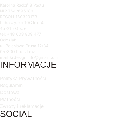
Karolina Radoń 8 Vastu
NIP 7542696289
REGON 160329173
Luboszycka 10C lok. 4
45-215 Opole
tel: +48 603 809 477
Oddział:
ul. Bolesława Prusa 12/34
05-800 Pruszków
mail: krdesign.info@gmail.com
INFORMACJE
Polityka Prywatności
Regulamin
Dostawa
Płatności
Zwroty i reklamacje
SOCIAL