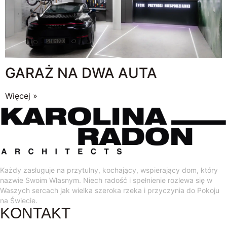
GARAŻ NA DWA AUTA
Więcej »
Każdy zasługuje na przytulny, kochający, wspierający dom, który
nazwie Swoim Własnym. Niech radość i spełnienie rozlewa się w
Waszych sercach jak wielka szeroka rzeka i przyczynia do Pokoju
na Świecie.
KONTAKT