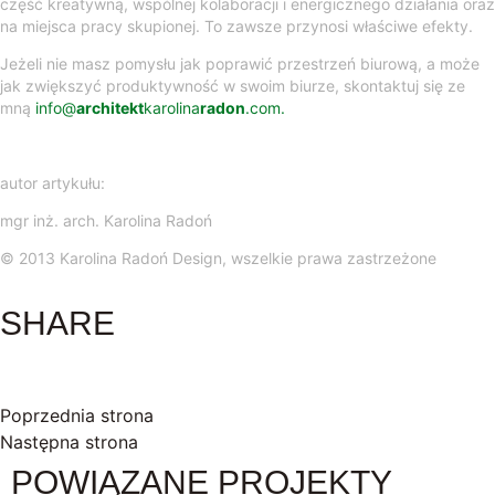
część kreatywną, wspólnej kolaboracji i energicznego działania oraz
na miejsca pracy skupionej. To zawsze przynosi właściwe efekty.
Jeżeli nie masz pomysłu jak poprawić przestrzeń biurową, a może
jak zwiększyć produktywność w swoim biurze, skontaktuj się ze
mną
info@
architekt
karolina
radon
.com.
autor artykułu:
mgr inż. arch. Karolina Radoń
© 2013 Karolina Radoń Design, wszelkie prawa zastrzeżone
SHARE
Poprzednia strona
Następna strona
POWIĄZANE PROJEKTY