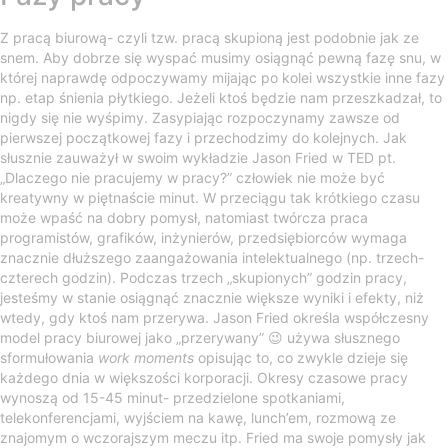
Z pracą biurową- czyli tzw. pracą skupioną jest podobnie jak ze
snem. Aby dobrze się wyspać musimy osiągnąć pewną fazę snu, w
której naprawdę odpoczywamy mijając po kolei wszystkie inne fazy
np. etap śnienia płytkiego. Jeżeli ktoś będzie nam przeszkadzał, to
nigdy się nie wyśpimy. Zasypiając rozpoczynamy zawsze od
pierwszej początkowej fazy i przechodzimy do kolejnych. Jak
słusznie zauważył w swoim wykładzie Jason Fried w TED pt.
„Dlaczego nie pracujemy w pracy?” człowiek nie może być
kreatywny w piętnaście minut. W przeciągu tak krótkiego czasu
może wpaść na dobry pomysł, natomiast twórcza praca
programistów, grafików, inżynierów, przedsiębiorców wymaga
znacznie dłuższego zaangażowania intelektualnego (np. trzech-
czterech godzin). Podczas trzech „skupionych” godzin pracy,
jesteśmy w stanie osiągnąć znacznie większe wyniki i efekty, niż
wtedy, gdy ktoś nam przerywa. Jason Fried określa współczesny
model pracy biurowej jako „przerywany” 😉 używa słusznego
sformułowania
work moments
opisując to, co zwykle dzieje się
każdego dnia w większości korporacji.
Okresy czasowe pracy
wynoszą od 15-45 minut- przedzielone spotkaniami,
telekonferencjami, wyjściem na kawę, lunch’em, rozmową ze
znajomym o wczorajszym meczu itp. Fried ma swoje pomysły jak