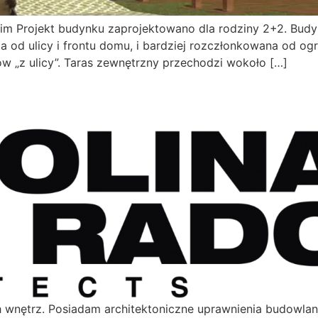
 Projekt budynku zaprojektowano dla rodziny 2+2. Budyn
a od ulicy i frontu domu, i bardziej rozczłonkowana od o
iów „z ulicy”. Taras zewnętrzny przechodzi wokoło […]
h wnętrz. Posiadam architektoniczne uprawnienia budowla