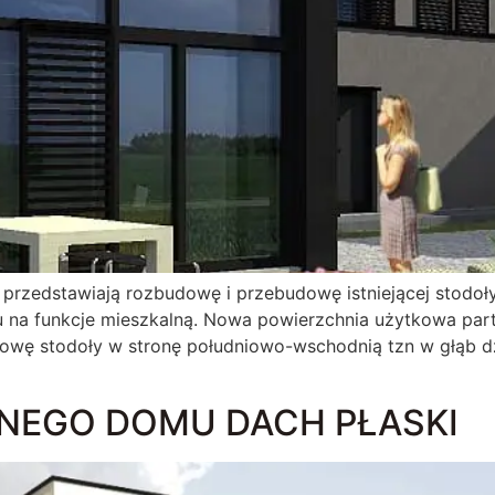
 przedstawiają rozbudowę i przebudowę istniejącej stodoł
u na funkcje mieszkalną. Nowa powierzchnia użytkowa pa
owę stodoły w stronę południowo-wschodnią tzn w głąb d
NEGO DOMU DACH PŁASKI